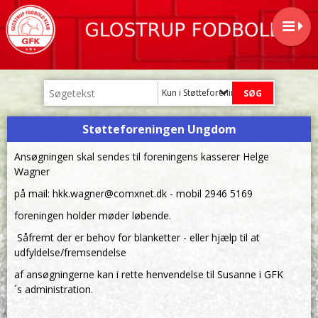
Kun i Støtteforeningen Ungdom
Støtteforeningen Ungdom
Ansøgningen skal sendes til foreningens kasserer Helge
Wagner
på mail: hkk.wagner@comxnet.dk - mobil 2946 5169
foreningen holder møder løbende.
Såfremt der er behov for blanketter - eller hjælp til at
udfyldelse/fremsendelse
af ansøgningerne kan i rette henvendelse til Susanne i GFK
´s administration.