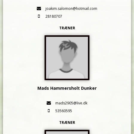
joakim.salomon@hotmail.com
28180707
TRÆNER
Mads Hammersholt Dunker
mads2905@live.dk
53560595
TRÆNER