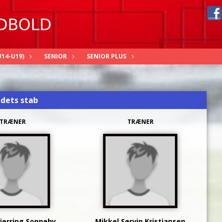
14-U19)
SENIOR
SENIOR PLUS
dets stab
TRÆNER
TRÆNER
jerring Sonneby
Mikkel Sørvin Kristiansen