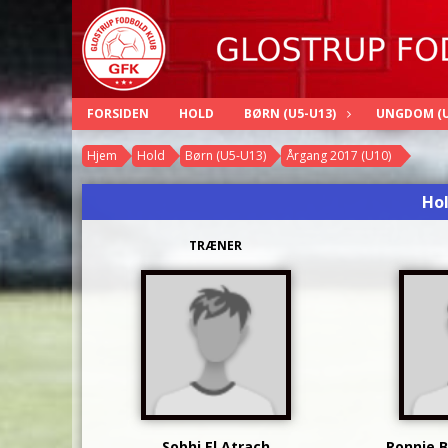
FORSIDEN
HOLD
BØRN (U5-U13)
UNGDOM (U
Hjem
Hold
Børn (U5-U13)
Årgang 2017 (U10)
Hol
TRÆNER
Sobhi El Atrach
Ronnie B