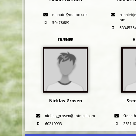
maauto@outlook.dk
ronniebj
om
50478689
5334536
TRÆNER
H
Nicklas Grosen
Ste
nicklas_grosen@hotmail.com
Steent
60210993
2631 6