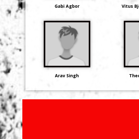
Gabi Agbor
Vitus B
Arav Singh
Theo