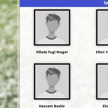
Sp
Villads Fugl Wager
Elliot 
Hassam Bashir
Eli