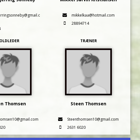
erringsonneby@gmail.c
mikkelkaa@hotmail.com
28894714
4
OLDLEDER
TRÆNER
en Thomsen
Steen Thomsen
homsen10@gmail.com
Steenthomsen10@gmail.com
020
2631 6020