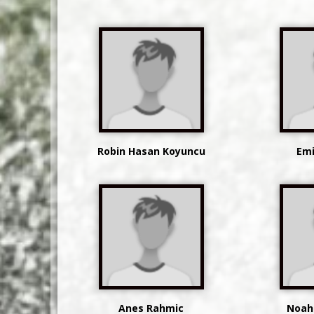
Robin Hasan Koyuncu
Em
Anes Rahmic
Noah