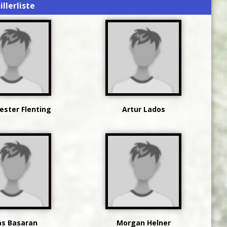
illerliste
Vester Flenting
Artur Lados
as Basaran
Morgan Helner