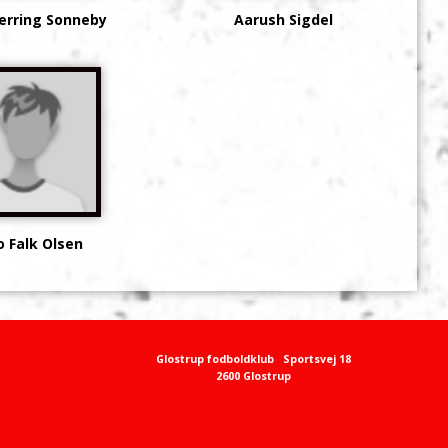
jerring Sonneby
Aarush Sigdel
 Falk Olsen
Glostrup fodboldklub
Sportsvej 18
2600 Glostrup