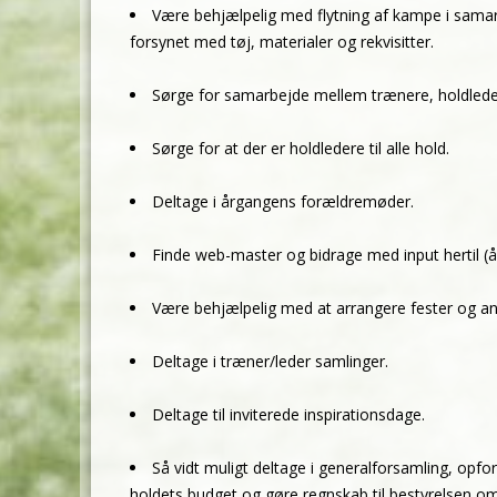
Være behjælpelig med flytning af kampe i samar
forsynet med tøj, materialer og rekvisitter.
Sørge for samarbejde mellem trænere, holdlede
Sørge for at der er holdledere til alle hold.
Deltage i årgangens forældremøder.
Finde web-master og bidrage med input hertil 
Være behjælpelig med at arrangere fester og an
Deltage i træner/leder samlinger.
Deltage til inviterede inspirationsdage.
Så vidt muligt deltage i generalforsamling, opf
holdets budget og gøre regnskab til bestyrelsen 