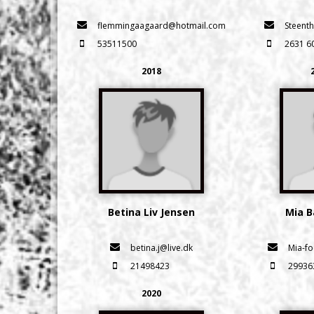
flemmingaagaard@hotmail.com
Steent
53511500
2631 6
2018
Betina Liv Jensen
Mia 
betina.j@live.dk
Mia-f
21498423
29936
2020