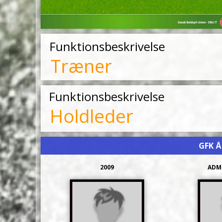
GFK Å
2009
ADM