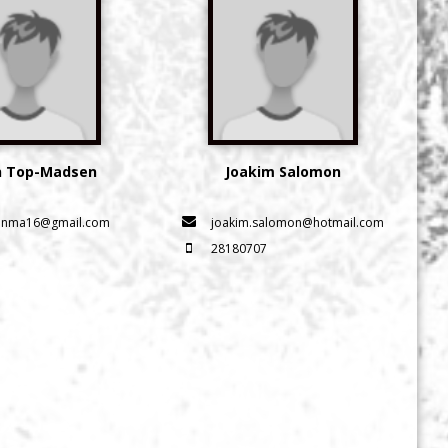
n Top-Madsen
Joakim Salomon
inma16@gmail.com
joakim.salomon@hotmail.com
28180707