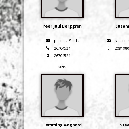
Peer Juul Berggren
Susan
peer.juul@if.dk
susanne
26704524
2091980
26704524
2015
Flemming Aagaard
Ste