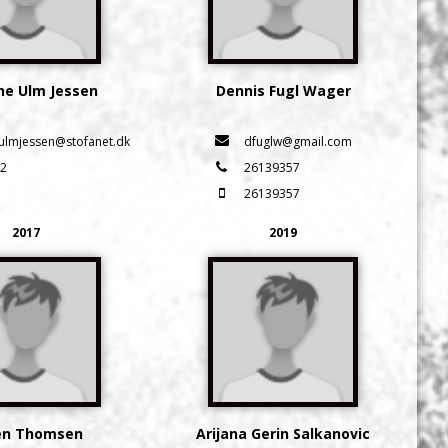
ne Ulm Jessen
Dennis Fugl Wager
ulmjessen@stofanet.dk
dfuglw@gmail.com
2
26139357
26139357
2017
2019
en Thomsen
Arijana Gerin Salkanovic