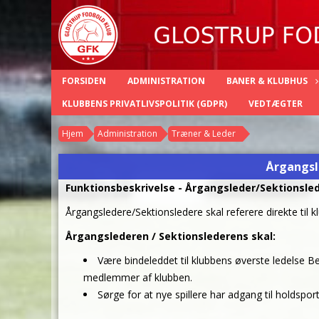
FORSIDEN
ADMINISTRATION
BANER & KLUBHUS
KLUBBENS PRIVATLIVSPOLITIK (GDPR)
VEDTÆGTER
Hjem
Administration
Træner & Leder
Årgangsl
Funktionsbeskrivelse - Årgangsleder/Sektionsle
Årgangsledere/Sektionsledere skal referere direkte til k
Årgangslederen / Sektionslederens skal:
Være bindeleddet til klubbens øverste ledelse Bes
medlemmer af klubben.
Sørge for at nye spillere har adgang til holdspor