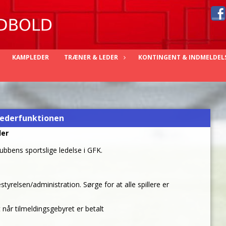
KAMPLEDER
TRÆNER & LEDER
KONTINGENT & INDMELDEL
ederfunktionen
der
lubbens sportslige ledelse i GFK.
tyrelsen/administration. Sørge for at alle spillere er
t når tilmeldingsgebyret er betalt