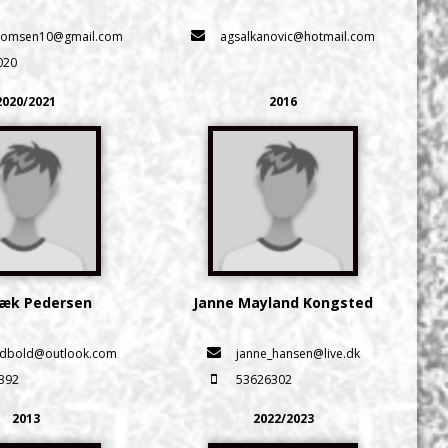
homsen10@gmail.com
agsalkanovic@hotmail.com
020
2020/2021
2016
Bæk Pedersen
Janne Mayland Kongsted
odbold@outlook.com
janne_hansen@live.dk
392
53626302
2013
2022/2023