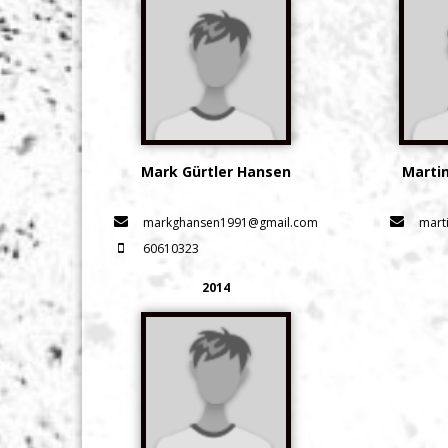
Mark Gürtler Hansen
Marti
markghansen1991@gmail.com
mart
60610323
2014