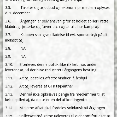
3.5. Takster og tøjudbud og økonomi pr medlem oplyses
d. 1. december
3.6. Årgangen er selv ansvarlig for at holdet spiller i rette
klubdragt (mærke og farver etc.) og at alle har kamptøj.
3.7. Klubben skal give tilladelse til evt. sponsortryk på alt
indkøbt tøj.
3.8. NA
3.9. NA
3.10. Efterleves denne politik ikke (fx køb hos anden
leverandør) vil der blive reduceret i årgangens bevilling.
3.11. Alt tøj bestilles afsatte vinduer jf. årshjul
3.12. Alt tøj leveres af GFK tøjpartner
3.13. Der må ikke opkræves penge fra medlemmer til at
købe spillertøj, da dette er en del af kontingentet.
3.14. Midlerne afsat skal fordeles solidarisk på årgangen.
3.15. Spillersæt må gerne udleveres til ejendom forudsat at