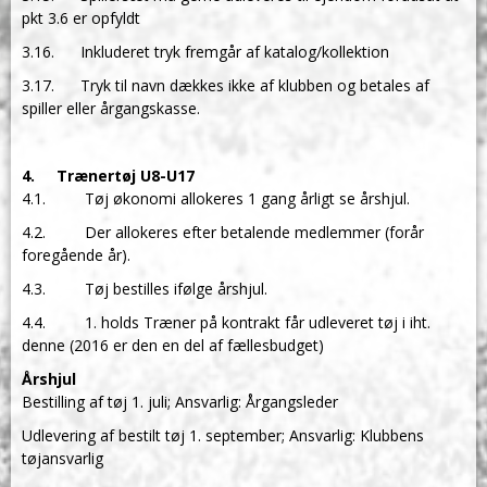
pkt 3.6 er opfyldt
3.16. Inkluderet tryk fremgår af katalog/kollektion
3.17. Tryk til navn dækkes ikke af klubben og betales af
spiller eller årgangskasse.
4. Trænertøj U8-U17
4.1. Tøj økonomi allokeres 1 gang årligt se årshjul.
4.2. Der allokeres efter betalende medlemmer (forår
foregående år).
4.3. Tøj bestilles ifølge årshjul.
4.4. 1. holds Træner på kontrakt får udleveret tøj i iht.
denne (2016 er den en del af fællesbudget)
Årshjul
Bestilling af tøj 1. juli; Ansvarlig: Årgangsleder
Udlevering af bestilt tøj 1. september; Ansvarlig: Klubbens
tøjansvarlig