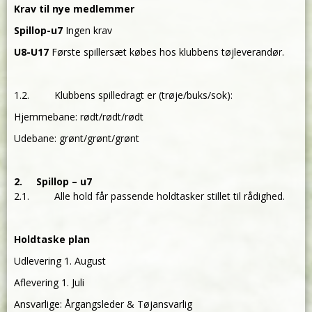
Krav til nye medlemmer
Spillop-u7
Ingen krav
U8-U17
Første spillersæt købes hos klubbens tøjleverandør.
1.2. Klubbens spilledragt er (trøje/buks/sok):
Hjemmebane: rødt/rødt/rødt
Udebane: grønt/grønt/grønt
2. Spillop – u7
2.1. Alle hold får passende holdtasker stillet til rådighed.
Holdtaske plan
Udlevering 1. August
Aflevering 1. Juli
Ansvarlige: Årgangsleder & Tøjansvarlig