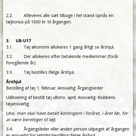
2.2. Afleveres alle sæt tilbage i hel stand opnås en
tøjbonus på 1000 kr. til årgangen.
3. U8-U17
3.1. Tøj økonomi allokeres 1 gang årligt se årshjul.
3.2. Der allokeres efter betalende medlemmer (forår
foregående år).
3.3. Tøj bestilles ifølge årshjul.
Årshjul
Bestilling af tøj 1. februar; Ansvarlig: Årgangsleder
Udlevering af bestilt tøj ultimo. april; Ansvarlig: Klubbens
tøjansvarlig
(
dvs. man skal have betalt kontingent i foråret, i året før, for
at være berettiget til tøj
)
3.4. Årgangsleder eller anden person udpeget af årgangen
er ansvarlig for rettidig bestilling ifølge årshjul