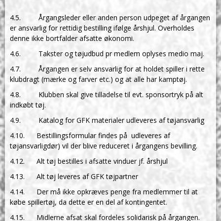
4.5. Årgangsleder eller anden person udpeget af årgangen
er ansvarlig for rettidig bestilling ifølge årshjul. Overholdes
denne ikke bortfalder afsatte økonomi.
4.6. Takster og tøjudbud pr medlem oplyses medio maj.
4.7. Årgangen er selv ansvarlig for at holdet spiller i rette
klubdragt (mærke og farver etc.) og at alle har kamptøj.
4.8. Klubben skal give tilladelse til evt. sponsortryk på alt
indkøbt tøj.
4.9. Katalog for GFK materialer udleveres af tøjansvarlig
4.10. Bestillingsformular findes på udleveres af
tøjansvarligdør) vil der blive reduceret i årgangens bevilling.
4.12. Alt tøj bestilles i afsatte vinduer jf. årshjul
4.13. Alt tøj leveres af GFK tøjpartner
4.14. Der må ikke opkræves penge fra medlemmer til at
købe spillertøj, da dette er en del af kontingentet.
4.15. Midlerne afsat skal fordeles solidarisk på årgangen.