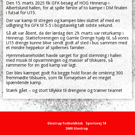
Den 15. marts 2025 fik GFK besøg af HOG Hinnerup i
Albertslund hallen, for at spille første af to kampe i DM finalen
i futsal for U15.
Der var kamp til stregen og kampen blev sluttet af med en
udligning fra GFK til 5-5 i bogstavelig talt sidste sekund.
Så alt var åbent, da der lørdag den 29. marts var returkamp i
Hinnerup. Støtteforeningen og Gamle Drenge hjalp til, så vores
U15 drenge kunne blive sendt godt af sted i bus sammen med
et mindre heppekor af spillernes familier.
Hjemmebaneholdet havde sørget for god stemning i hallen
med musik til opvarmningen og masser af tilskuere, så
rammerne for en god kamp var lagt.
Der blev kæmpet godt fra begge hold foran de omkring 300
fremmødte tilskuere, som fik fornøjelsen af en meget
spændende kamp.
Stærk gået – og stort tillykke til drengene og træner teamet
Glostrup fodboldklub
Sportsvej 18
2600 Glostrup