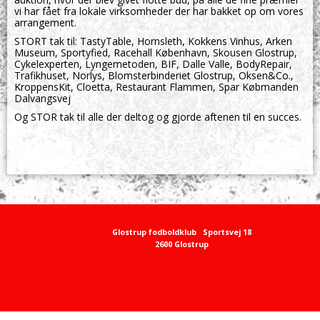
vi har fået fra lokale virksomheder der har bakket op om vores
arrangement.
STORT tak til: TastyTable, Hornsleth, Kokkens Vinhus, Arken
Museum, Sportyfied, Racehall København, Skousen Glostrup,
Cykelexperten, Lyngemetoden, BIF, Dalle Valle, BodyRepair,
Trafikhuset, Norlys, Blomsterbinderiet Glostrup, Oksen&Co.,
KroppensKit, Cloetta, Restaurant Flammen, Spar Købmanden
Dalvangsvej
Og STOR tak til alle der deltog og gjorde aftenen til en succes.
Glostrup fodboldklub
Sportsvej 18
2600 Glostrup