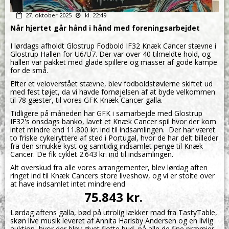
27. oktober 2025
kl. 22:49
Når hjertet går hånd i hånd med foreningsarbejdet
I lørdags afholdt Glostrup Fodbold IF32 Knæk Cancer stævne i
Glostrup Hallen for U6/U7. Der var over 40 tilmeldte hold, og
hallen var pakket med glade spillere og masser af gode kampe
for de små.
Efter et veloverstået stævne, blev fodboldstøvlerne skiftet ud
med fest tøjet, da vi havde fornøjelsen af at byde velkommen
til 78 gæster, til vores GFK Knæk Cancer galla.
Tidligere på måneden har GFK i samarbejde med Glostrup
IF32's onsdags banko, lavet et Knæk Cancer spil hvor der kom
intet mindre end 11.800 kr. ind til indsamlingen. Der har været
to friske cykelryttere af sted i Portugal, hvor de har delt billeder
fra den smukke kyst og samtidig indsamlet penge til Knæk
Cancer. De fik cyklet 2.643 kr. ind til indsamlingen.
Alt overskud fra alle vores arrangementer, blev lørdag aften
ringet ind til Knæk Cancers store liveshow, og vi er stolte over
at have indsamlet intet mindre end
75.843 kr.
Lørdag aftens galla, bød på utrolig lækker mad fra TastyTable,
skøn live musik leveret af Annita Harlsby Andersen og en livlig
auktion, hvor der blev givet flotte bud, på alle de fine præmier